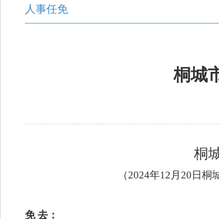
人事任免
桐城
桐
（
2024年
12
月
2
0
日桐
免
去：