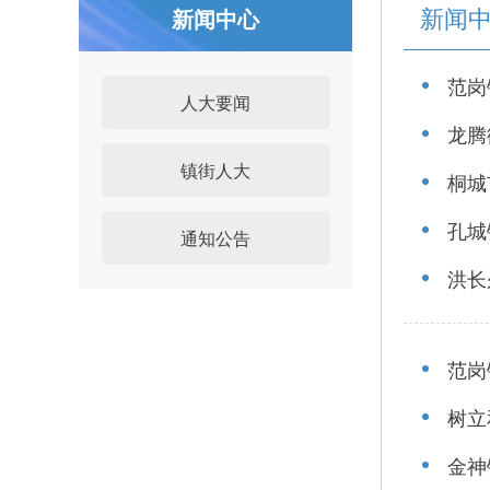
新闻
新闻中心
范岗
人大要闻
龙腾
镇街人大
桐城
孔城
通知公告
洪长
范岗
树立
金神